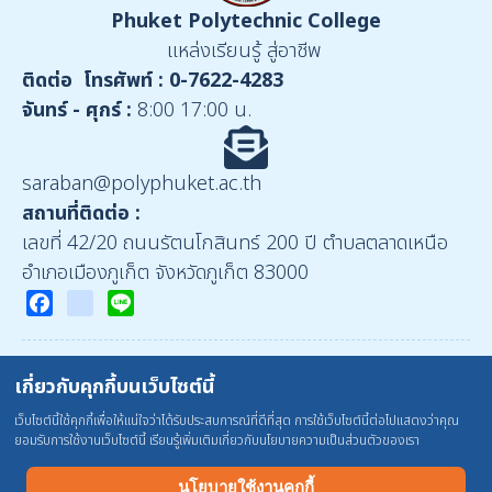
Phuket Polytechnic College
แหล่งเรียนรู้ สู่อาชีพ
ติดต่อ
โทรศัพท์ :
0-7622-4283
จันทร์ - ศุกร์ :
8:00 17:00 น.
saraban@polyphuket.ac.th
สถานที่ติดต่อ :
เลขที่ 42/20 ถนนรัตนโกสินทร์ 200 ปี ตำบลตลาดเหนือ
อำเภอเมืองภูเก็ต จังหวัดภูเก็ต 83000
Facebook
youtube
Line
รูปภาพจาก : pexels และ freepik
เกี่ยวกับคุกกี้บนเว็บไซต์นี้
แผนผังเว็บไซต์
|
คำถามที่พบบ่อย
|
นโยบายเว็บไซต์
เว็บไซต์นี้ใช้คุกกี้เพื่อให้แน่ใจว่าได้รับประสบการณ์ที่ดีที่สุด การใช้เว็บไซต์นี้ต่อไปแสดงว่าคุณ
ยอมรับการใช้งานเว็บไซต์นี้ เรียนรู้เพิ่มเติมเกี่ยวกับนโยบายความเป็นส่วนตัวของเรา
ลิขสิทธิ์ © 2569 วิทยาลัยสารพัดช่างภูเก็ต
นโยบายใช้งานคุกกี้